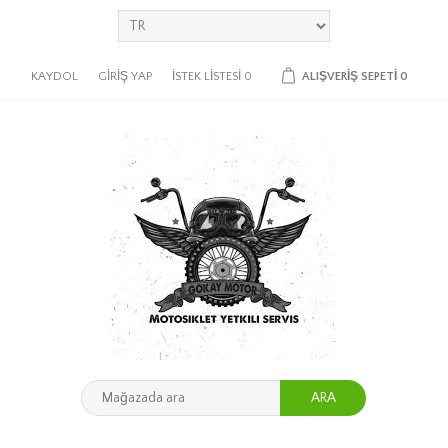
KAYDOL
GIRIŞ YAP
İSTEK LISTESI
0
ALIŞVERIŞ SEPETI
0
ARA