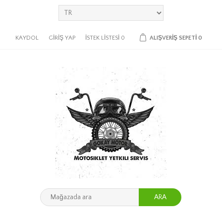
KAYDOL
GIRIŞ YAP
İSTEK LISTESI
0
ALIŞVERIŞ SEPETI
0
ARA