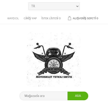
KAYDOL
GIRIŞ YAP
İSTEK LISTESI
0
ALIŞVERIŞ SEPETI
0
ARA