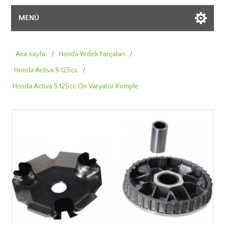
MENÜ
Ana sayfa
/
Honda Yedek Parçaları
/
Honda Activa S 125cc
/
Honda Activa S 125cc Ön Varyatör Komple