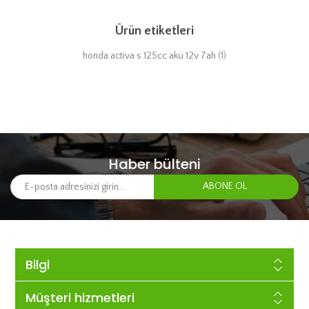
Ürün etiketleri
honda activa s 125cc akü 12v 7ah
(1)
Haber bülteni
Bilgi
Müşteri hizmetleri