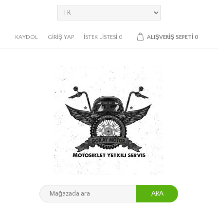
KAYDOL
GIRIŞ YAP
İSTEK LISTESI
0
ALIŞVERIŞ SEPETI
0
ARA