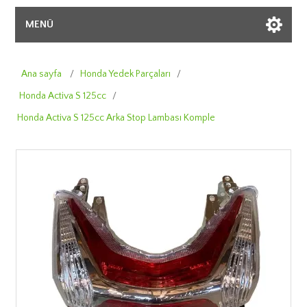
MENÜ
Ana sayfa
/
Honda Yedek Parçaları
/
Honda Activa S 125cc
/
Honda Activa S 125cc Arka Stop Lambası Komple