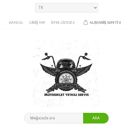
KAYDOL
GIRIŞ YAP
İSTEK LISTESI
0
ALIŞVERIŞ SEPETI
0
ARA