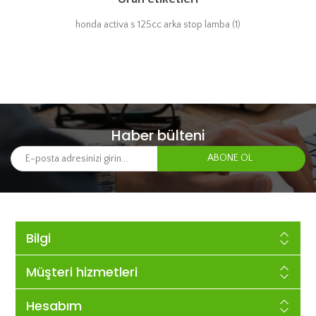
honda activa s 125cc arka stop lamba
(1)
Haber bülteni
Bilgi
Müşteri hizmetleri
Hesabım