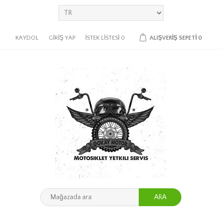
KAYDOL
GIRIŞ YAP
İSTEK LISTESI
0
ALIŞVERIŞ SEPETI
0
ARA