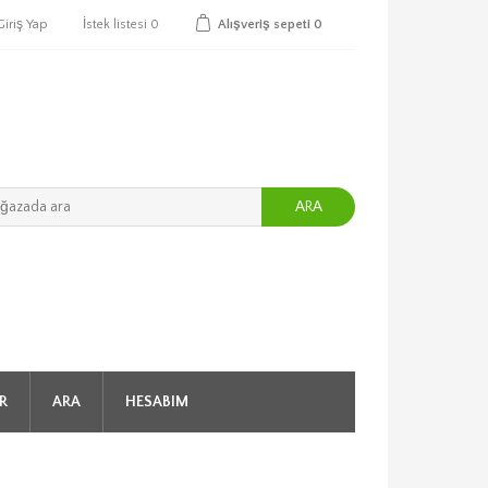
Giriş Yap
İstek listesi
0
Alışveriş sepeti
0
ARA
R
ARA
HESABIM