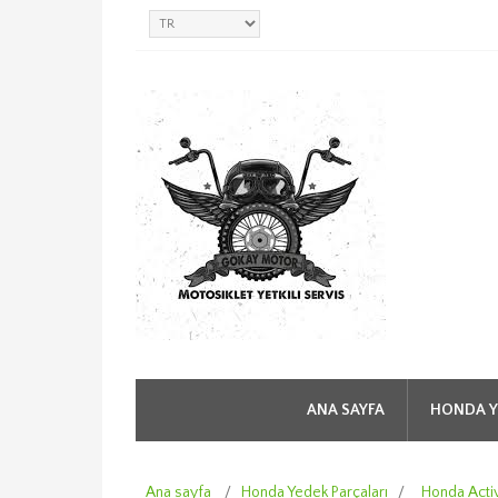
ANA SAYFA
HONDA Y
Ana sayfa
/
Honda Yedek Parçaları
/
Honda Acti