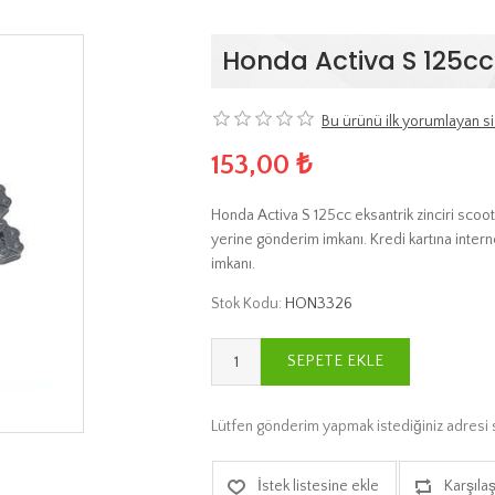
Honda Activa S 125cc 
Bu ürünü ilk yorumlayan si
153,00 ₺
Honda Activa S 125cc eksantrik zinciri scoot
yerine gönderim imkanı. Kredi kartına intern
imkanı.
Stok Kodu:
HON3326
SEPETE EKLE
Lütfen gönderim yapmak istediğiniz adresi 
İstek listesine ekle
Karşılaş