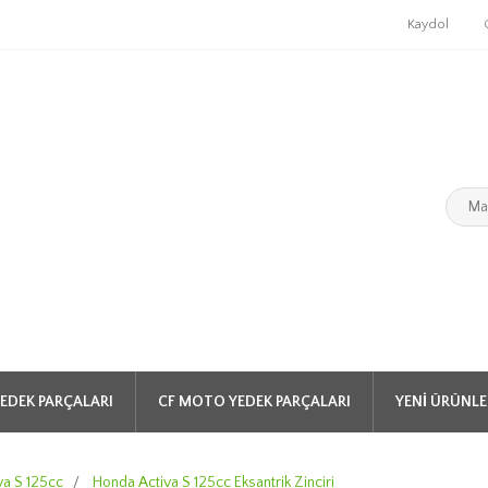
Kaydol
EDEK PARÇALARI
CF MOTO YEDEK PARÇALARI
YENI ÜRÜNLE
va S 125cc
/
Honda Activa S 125cc Eksantrik Zinciri