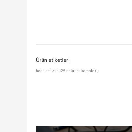
Ürün etiketleri
hona activa s 125 cc krank komple
(1)