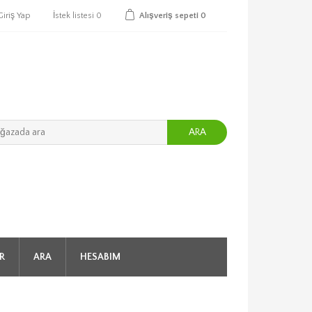
Giriş Yap
İstek listesi
0
Alışveriş sepeti
0
ARA
R
ARA
HESABIM