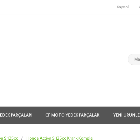
Kaydol
EDEK PARÇALARI
CF MOTO YEDEK PARÇALARI
YENI ÜRÜNLE
va S 125cc
/
Honda Activa S 125cc Krank Komple