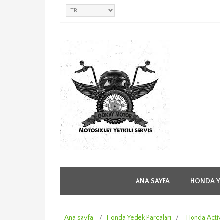
ANA SAYFA
HONDA Y
Ana sayfa
/
Honda Yedek Parçaları
/
Honda Acti