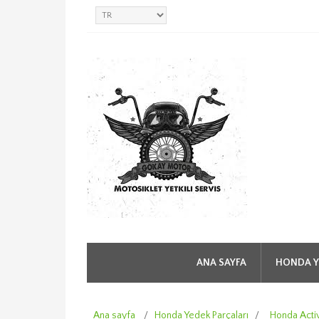
ANA SAYFA
HONDA Y
Ana sayfa
/
Honda Yedek Parçaları
/
Honda Acti