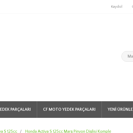
Kaydol
EDEK PARÇALARI
CF MOTO YEDEK PARÇALARI
YENI ÜRÜNLE
va S 125cc
/
Honda Activa S 125cc Marş Pinyon Dişlisi Komple