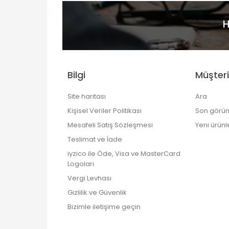
H
Bilgi
Müşteri
Site haritası
Ara
Kişisel Veriler Politikası
Son görün
Mesafeli Satış Sözleşmesi
Yeni ürünl
Teslimat ve İade
iyzico ile Öde, Visa ve MasterCard
Logoları
Vergi Levhası
Gizlilik ve Güvenlik
Bizimle iletişime geçin