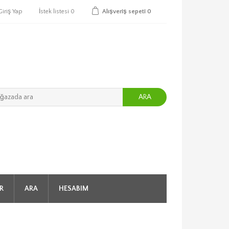
Giriş Yap
İstek listesi
0
Alışveriş sepeti
0
ARA
R
ARA
HESABIM