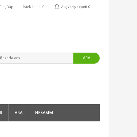
Giriş Yap
İstek listesi
0
Alışveriş sepeti
0
ARA
R
ARA
HESABIM