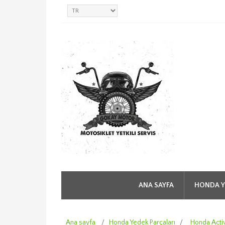
ANA SAYFA
HONDA Y
Ana sayfa
/
Honda Yedek Parçaları
/
Honda Acti