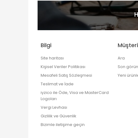
H
Bilgi
Müşteri
Site haritası
Ara
Kişisel Veriler Politikası
Son görün
Mesafeli Satış Sözleşmesi
Yeni ürünl
Teslimat ve İade
iyzico ile Öde, Visa ve MasterCard
Logoları
Vergi Levhası
Gizlilik ve Güvenlik
Bizimle iletişime geçin