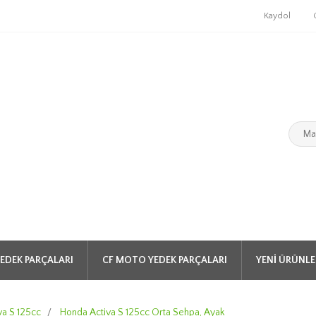
Kaydol
EDEK PARÇALARI
CF MOTO YEDEK PARÇALARI
YENI ÜRÜNLE
va S 125cc
/
Honda Activa S 125cc Orta Sehpa, Ayak