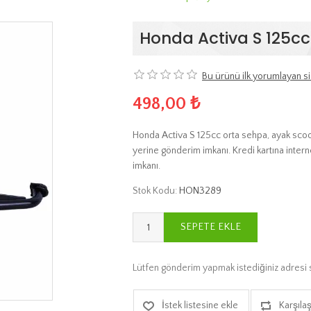
Honda Activa S 125cc
Bu ürünü ilk yorumlayan si
498,00 ₺
Honda Activa S 125cc orta sehpa, ayak scoot
yerine gönderim imkanı. Kredi kartına intern
imkanı.
Stok Kodu:
HON3289
SEPETE EKLE
Lütfen gönderim yapmak istediğiniz adresi 
İstek listesine ekle
Karşılaş