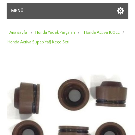
MENÜ
Ana sayfa
/
Honda Yedek Parçaları
/
Honda Activa 100cc
/
Honda Activa Supap Yağ Keçe Seti