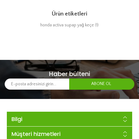
Ürün etiketleri
honda activa supap yağ keçe
(1)
Haber bülteni
Bilgi
Müşteri hizmetleri