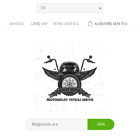
KAYDOL
GIRIŞ YAP
İSTEK LISTESI
0
ALIŞVERIŞ SEPETI
0
ARA