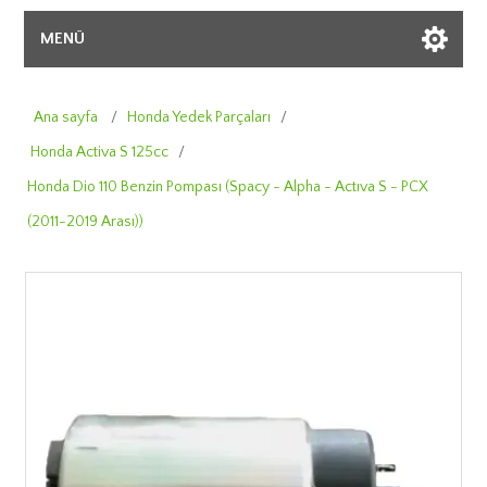
MENÜ
Ana sayfa
/
Honda Yedek Parçaları
/
Honda Activa S 125cc
/
Honda Dio 110 Benzin Pompası (Spacy - Alpha - Actıva S - PCX
(2011-2019 Arası))