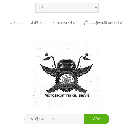
KAYDOL
GIRIŞ YAP
İSTEK LISTESI
0
ALIŞVERIŞ SEPETI
0
ARA