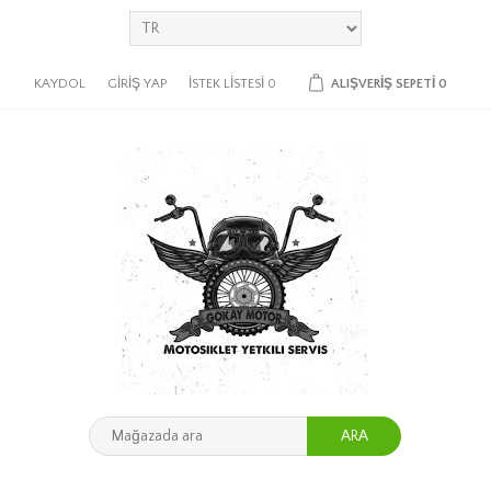
KAYDOL
GIRIŞ YAP
İSTEK LISTESI
0
ALIŞVERIŞ SEPETI
0
ARA