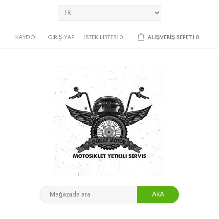
KAYDOL
GIRIŞ YAP
İSTEK LISTESI
0
ALIŞVERIŞ SEPETI
0
ARA