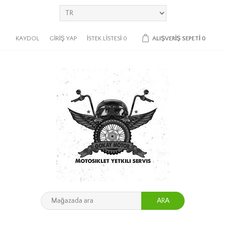
KAYDOL
GIRIŞ YAP
İSTEK LISTESI
0
ALIŞVERIŞ SEPETI
0
ARA