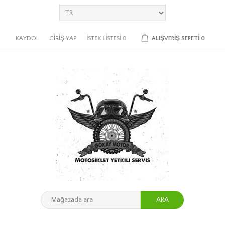
KAYDOL
GIRIŞ YAP
İSTEK LISTESI
0
ALIŞVERIŞ SEPETI
0
ARA