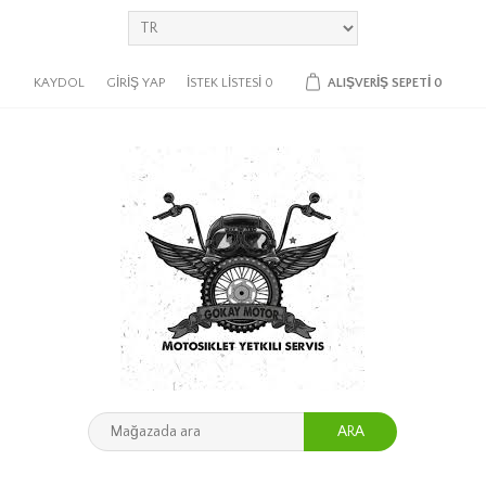
KAYDOL
GIRIŞ YAP
İSTEK LISTESI
0
ALIŞVERIŞ SEPETI
0
ARA