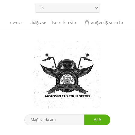
KAYDOL
GIRIŞ YAP
İSTEK LISTESI
0
ALIŞVERIŞ SEPETI
0
ARA