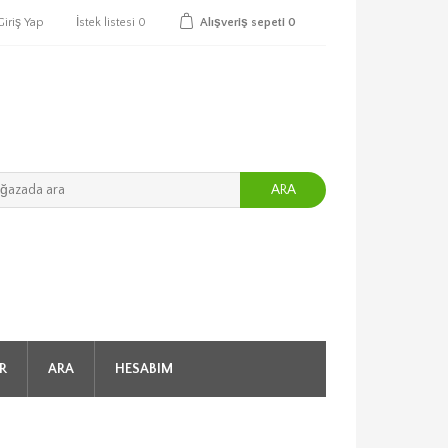
Giriş Yap
İstek listesi
0
Alışveriş sepeti
0
ARA
R
ARA
HESABIM