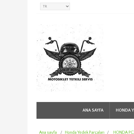
ANA SAYFA
HONDA Y
Ana sayfa
/
Honda Yedek Parçaları
/
HONDA PCX