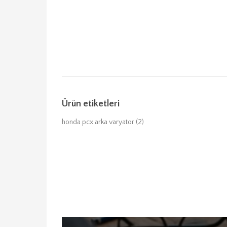
Ürün etiketleri
honda pcx arka varyator
(2)