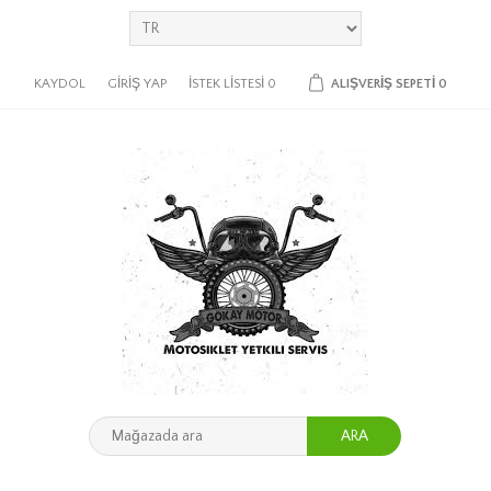
KAYDOL
GIRIŞ YAP
İSTEK LISTESI
0
ALIŞVERIŞ SEPETI
0
ARA