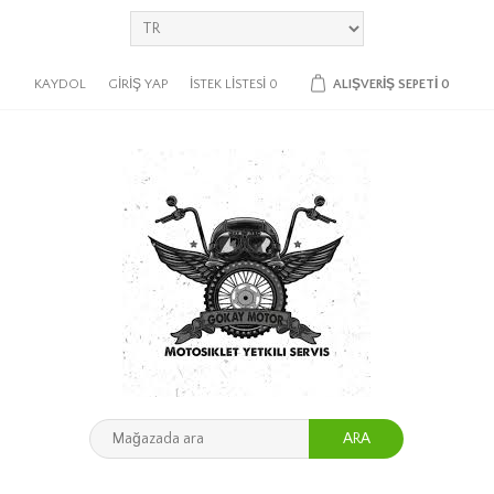
KAYDOL
GIRIŞ YAP
İSTEK LISTESI
0
ALIŞVERIŞ SEPETI
0
ARA