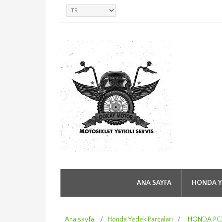
ANA SAYFA
HONDA Y
Ana sayfa
/
Honda Yedek Parçaları
/
HONDA PCX