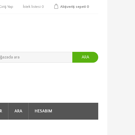
Giriş Yap
İstek listesi
0
Alışveriş sepeti
0
ARA
R
ARA
HESABIM