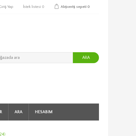
Giriş Yap
İstek listesi
0
Alışveriş sepeti
0
ARA
R
ARA
HESABIM
24)