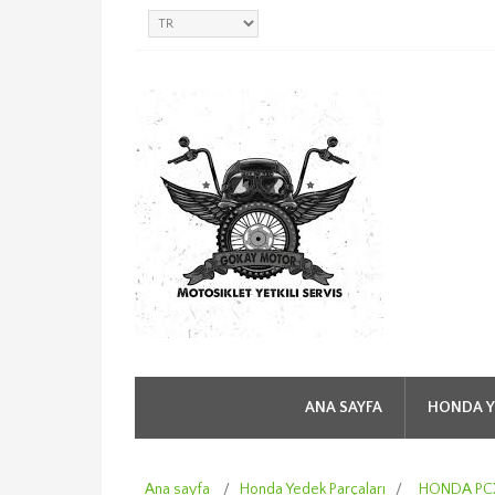
ANA SAYFA
HONDA Y
Ana sayfa
/
Honda Yedek Parçaları
/
HONDA PCX