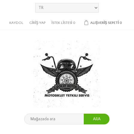
KAYDOL
GIRIŞ YAP
İSTEK LISTESI
0
ALIŞVERIŞ SEPETI
0
ARA