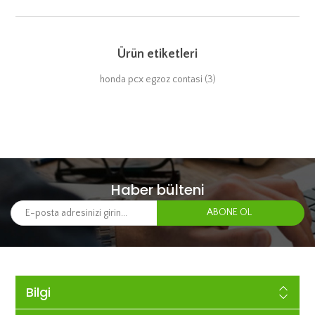
Ürün etiketleri
honda pcx egzoz contasi
(3)
Haber bülteni
Bilgi