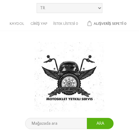
KAYDOL
GIRIŞ YAP
İSTEK LISTESI
0
ALIŞVERIŞ SEPETI
0
ARA