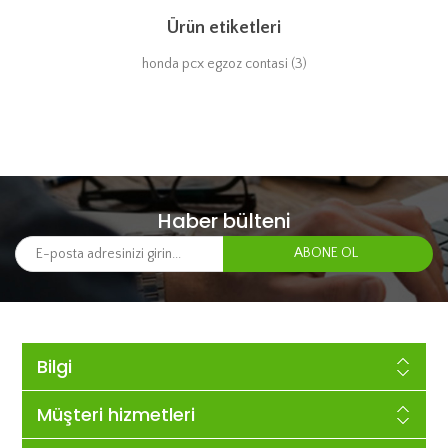
Ürün etiketleri
honda pcx egzoz contasi
(3)
Haber bülteni
Bilgi
Müşteri hizmetleri