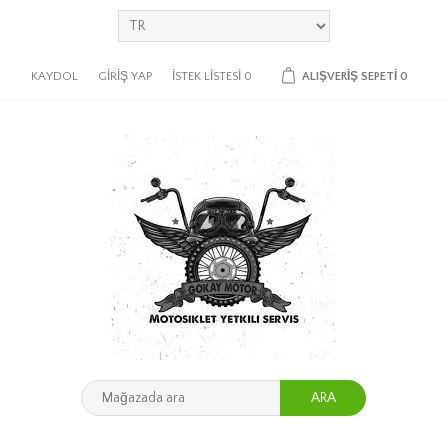
KAYDOL
GIRIŞ YAP
İSTEK LISTESI
0
ALIŞVERIŞ SEPETI
0
ARA