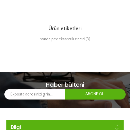
Ürün etiketleri
honda pcx eksantrik zinciri
(3)
Haber bülteni
Bilgi