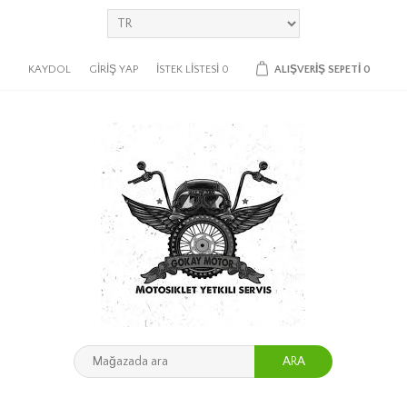
KAYDOL
GIRIŞ YAP
İSTEK LISTESI
0
ALIŞVERIŞ SEPETI
0
ARA