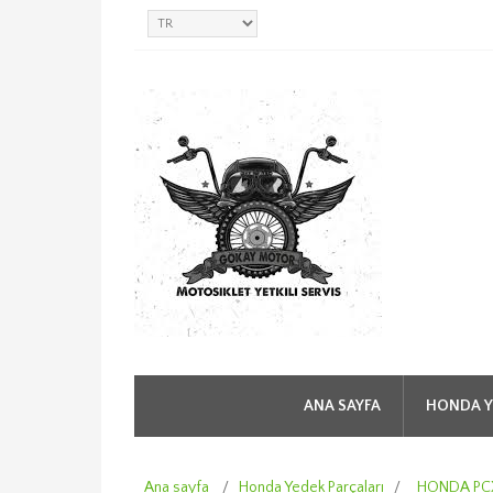
ANA SAYFA
HONDA Y
Ana sayfa
/
Honda Yedek Parçaları
/
HONDA PCX