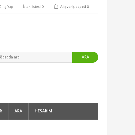
Giriş Yap
İstek listesi
0
Alışveriş sepeti
0
ARA
R
ARA
HESABIM