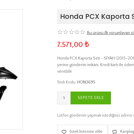
Honda PCX Kaporta Se
Bu ürünü ilk yorumlayan si
7.571,00 ₺
Honda PCX Kaporta Seti - SİYAH (2013-2017)
yerine gönderim imkanı. Kredi kartı ile ödem
verebilir.
Stok Kodu:
HON3695
SEPETE EKLE
Lütfen gönderim yapmak istediğiniz adresi 
İstek listesine ekle
Karşılaş