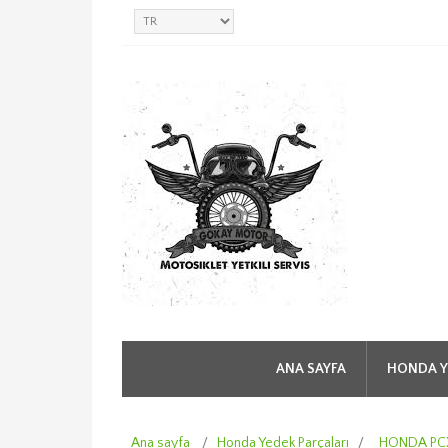
ANA SAYFA
HONDA Y
Ana sayfa
/
Honda Yedek Parçaları
/
HONDA PCX