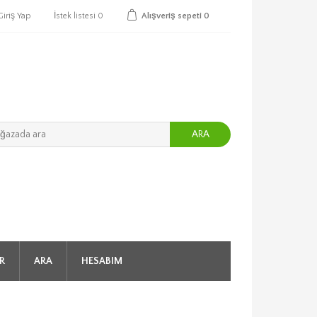
Giriş Yap
İstek listesi
0
Alışveriş sepeti
0
ARA
R
ARA
HESABIM