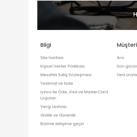
H
Bilgi
Müşteri
Site haritası
Ara
Kişisel Veriler Politikası
Son görün
Mesafeli Satış Sözleşmesi
Yeni ürünl
Teslimat ve İade
iyzico ile Öde, Visa ve MasterCard
Logoları
Vergi Levhası
Gizlilik ve Güvenlik
Bizimle iletişime geçin