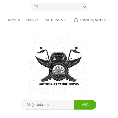
KAYDOL
GIRIŞ YAP
İSTEK LISTESI
0
ALIŞVERIŞ SEPETI
0
ARA