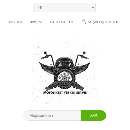
KAYDOL
GIRIŞ YAP
İSTEK LISTESI
0
ALIŞVERIŞ SEPETI
0
ARA