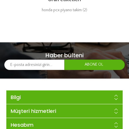
honda pcx piyano takim
(2)
Haber bülteni
Bilgi
Müşteri hizmetleri
Hesabım