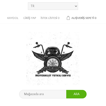
KAYDOL
GIRIŞ YAP
İSTEK LISTESI
0
ALIŞVERIŞ SEPETI
0
ARA